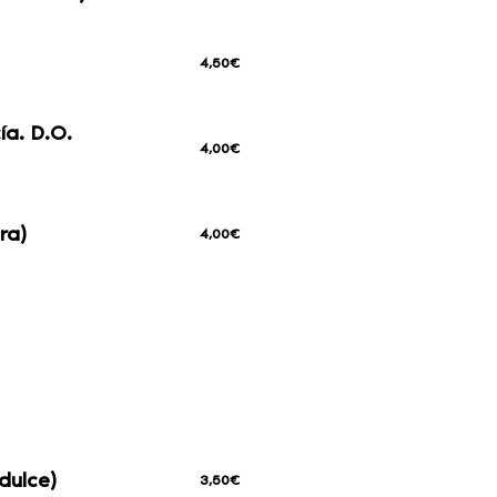
4,50€
a. D.O.
4,00€
ra)
4,00€
dulce)
3,50€