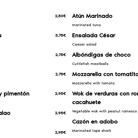
Atún Marinado
2,50€
marinated tuna
s
Ensalada César
3,75€
Caesar salad
Albóndigas de choco
2,75€
Cuttlefish meatballs
Mozzarella con tomatit
2,75€
Mozzarella with tomato
y pimentón
Wok de verduras con r
2,95€
cacahuete
Vegetable wok with peanut romesco
alao
2,95€
Cazón en adobo
Marinated tope shark
2,95€