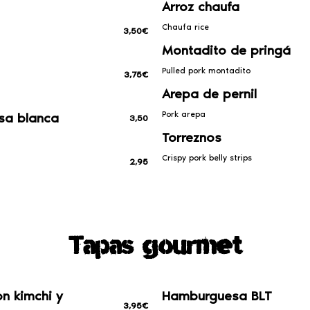
Arroz chaufa
Chaufa rice
3,50€
Montadito de pringá
Pulled pork montadito
3,75€
Arepa de pernil
Pork arepa
sa blanca
3,50
Torreznos
Crispy pork belly strips
2,95
Tapas gourmet
n kimchi y
Hamburguesa BLT
3,95€