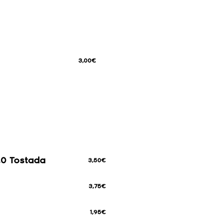
3,00€
0,0 Tostada
3,50€
3,75€
1,95€