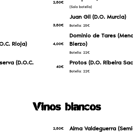
2,50€
(Solo botella)
Juan Gil (D.O. Murcia)
3,50€
Botella: 25€
Dominio de Tares (Mencí
.C. Rioja)
Bierzo)
4,00€
Botella: 22€
serva (D.O.C.
Protos (D.O. Ribeira Sac
40€
Botella: 22€
Vinos blancos
Alma Valdeguerra (Semi
2,50€