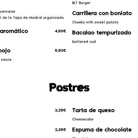
BLT Burger
yonnaise
Carrillera con boniato
ial de la Tapa de Madrid organizado
Cheeks with sweet potato
 aromático
4,50€
Bacalao tempurizado
battered cod
mojo
5,50€
 sauce
Postres
Tarta de queso
2,25€
Cheesecake
Espuma de chocolate
2,25€